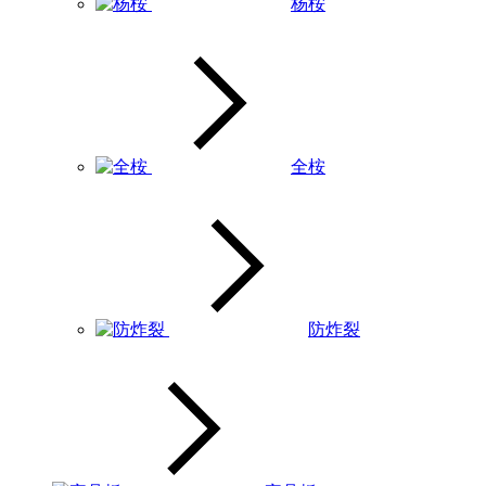
杨桉
全桉
防炸裂