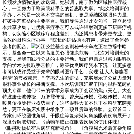
长颁发热情弥漫的欢送词。她强调，南宁做为区域性医疗核
心，一直努力于鞭策眼科手艺的普惠取共享。“此次培训班的
举办，不只是一次学术交换的契机，更是凝结区域眼科力量、
打破手艺壁垒的主要平台。我们等候通过此次勾当，建立起资
本共享收集，让优良医疗手艺可以或许辐射到更多下层医疗机
构，切实缩小区域诊疗程度差别，为泛博患者带来更专业、更
高效的眼科医疗办事。”院长的讲话抛地有声，道出了全体参
会者的配合。
湘江公益基金会副秘书长辛杰正在致辞中暗
示，基金会一曲以来高度关心眼健康范畴，“此次对培训班的
支撑，是我们践行公益的主要行动。我们但愿通过帮力眼科医
学的学术交换取手艺推广，鞭策优良医疗资本下沉，让更多患
者可以或许受益于先辈的眼科医疗手艺，实现‘让人人都能看
得清’的夸姣愿景。” 辛杰先生的讲话，充实展示了公益力量对
眼科事业成长的果断支撑。本次培训班汇聚了国内眼科范畴的
顶尖专家，他们带来的学术分享成为了会议的焦点亮点。大会
特邀唐仕波传授、万鹏霞传授、曾庆延传授、邵毅传授、马慧
喷鼻传授等行业权势巨子，这些眼科大咖不只正在科研范畴斐
然，更正在临床实践中堆集了丰硕且贵重的经验。会议首日，
专家们环绕圆锥角膜、干眼症等复杂疑问角膜眼表疾病展开了
深度分解取切磋。《药物羊膜正在眼表疾病的使用体味》、
《眼挪动物抗宿从病研究新视角》、《角膜屈光术后复杂角膜