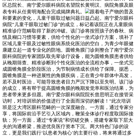
区总院长、南宁爱尔眼科病院名望院长黄明汉、病院角膜及眼
表专科从任黄明海配合完成揭牌典礼。
跟着电子产物的普及
和要素的变化，儿童干眼取过敏问题日益凸起。南宁爱尔眼科
病院“儿童干眼取过敏门诊”的成立，标记着该院正在儿童眼病
精准诊疗范畴取得了新的冲破。该门诊将按照孩子的春秋、病
情及糊口习惯等要素，供给个性化的一坐式诊疗方案，填补了
区域儿童干眼及过敏性眼病系统化医治的空白，为青少年眼健
康建立起一道专业化的防地。圆锥角膜门诊则整合了南宁爱尔
眼科病院的专家团队取先辈诊疗设备，能为圆锥角膜患者供给
从晚期筛查、精准诊断到个性化医治的全流程办事，一坐式完
成圆锥角膜全阶段医治，为节制病情成长供给了保障。据悉，
圆锥角膜是一种进展性的角膜疾病，正在青少年群体中高发，
若不及时医治，可能导致患者目力严沉下降以至失明。该门诊
的成立，将有帮于提高圆锥角膜的晚期发觉率和医治结果，为
患者带来更多但愿。南宁爱尔眼科病院院长曾思明正在接管采
访时，对培训班的价值进行了全面而深切的解读！“此次培训
班是泛大湾区眼科范畴的一次深度融合。一方面，通过专家分
享，将国际前沿手艺引入区域内，鞭策全体诊疗程度取国际接
轨；另一方面，通过“专家说”和切磋交换，搭建专家取下层大
夫的沟通桥梁，推进优良医疗资本下沉。两大特色门诊的设
立，更是我们践行‘以患者为核心’的主要行动，将来将通过多