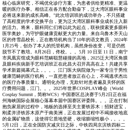
核心临床研究，不竭优化诊疗方案，为患者供给更精准、更温
暖的医疗办事。相信正在各方配合勤奋下，泛大湾区眼科事业
必将送来新的成长高峰。”此次培训班的成功举办，不只搭建
了高程度的学术交换平台，更为泛大湾区眼科事业成长注入新
的活力。将来，眼科同仁们将以此为起点，联袂摸索更多眼科
医学奥妙，为守护眼健康贡献更大的力量。来自乌鲁木齐天山
区的佟雪晶校长，正在教培机构当了10年的语文教员，2024年
1月25号，创办了本人的托管机构，虽然身份改变，可是仍然
脱节不了教培。8月26日，佟校。。。5月 10 日至 11 日，南宁
市凤凰宾馆成为眼科范畴聪慧碰撞的高地，2025泛大湾区角膜
及眼科疾病新手艺培训班正在此昌大召开高高在上！共建共享
学术新篇揭幕式上，。。。江门医大病院做为一家专注于男性
健康范畴的医疗机构，一直把患者放正在心上，不竭逃求杰出
的医疗办事质量1。通明化办理，无欺针对患者遍及关怀的医
疗费用问题，江门。。。2025年世界COSPLAY峰会（World
Cosplay Summit，简称WCS）中国赛区总决赛于5月2日正在福
州海峡国际会展核心落幕本届中国赛区评委阵。。。正在打制
抱负家居的过程中，地板的选择至关主要铁苏木：招财进宝，
刚柔并济铁苏木原产于南美洲，正在发展过程中不竭接收地底
的金属矿物质，这使得它质地坚硬，收缩膨缩性极小，。。。
5月12日，正在全国防灾减灾日之际，中铁四局京滨铁四标二