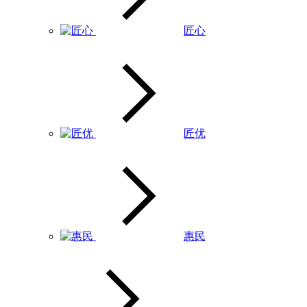
匠心
匠优
惠民