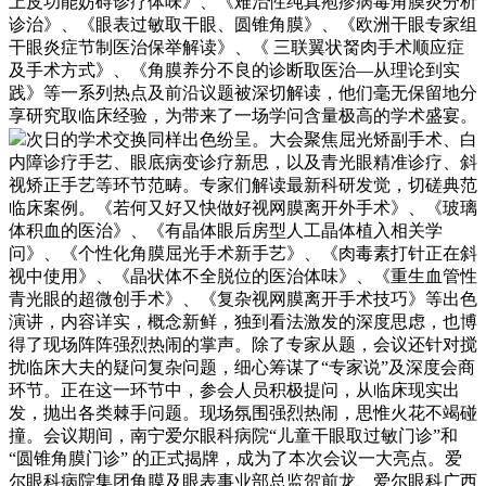
上皮功能妨碍诊疗体味》、《难治性纯真疱疹病毒角膜炎分析
诊治》、《眼表过敏取干眼、圆锥角膜》、《欧洲干眼专家组
干眼炎症节制医治保举解读》、《 三联翼状胬肉手术顺应症
及手术方式》、《角膜养分不良的诊断取医治—从理论到实
践》等一系列热点及前沿议题被深切解读，他们毫无保留地分
享研究取临床经验，为带来了一场学问含量极高的学术盛宴。
次日的学术交换同样出色纷呈。大会聚焦屈光矫副手术、白
内障诊疗手艺、眼底病变诊疗新思，以及青光眼精准诊疗、斜
视矫正手艺等环节范畴。专家们解读最新科研发觉，切磋典范
临床案例。《若何又好又快做好视网膜离开外手术》、《玻璃
体积血的医治》、《有晶体眼后房型人工晶体植入相关学
问》、《个性化角膜屈光手术新手艺》、《肉毒素打针正在斜
视中使用》、《晶状体不全脱位的医治体味》、《重生血管性
青光眼的超微创手术》、《复杂视网膜离开手术技巧》等出色
演讲，内容详实，概念新鲜，独到看法激发的深度思虑，也博
得了现场阵阵强烈热闹的掌声。除了专家从题，会议还针对搅
扰临床大夫的疑问复杂问题，细心筹谋了“专家说”及深度会商
环节。正在这一环节中，参会人员积极提问，从临床现实出
发，抛出各类棘手问题。现场氛围强烈热闹，思惟火花不竭碰
撞。会议期间，南宁爱尔眼科病院“儿童干眼取过敏门诊”和
“圆锥角膜门诊” 的正式揭牌，成为了本次会议一大亮点。爱
尔眼科病院集团角膜及眼表事业部总监贺前龙、爱尔眼科广西