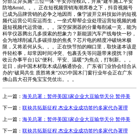
分部立异实施“三位一体”平安办理模式，开展“建牢施工平安
防地&mid。。。正在短视频营销海潮席卷之下，抖音视频号
已成为品牌营销的必争之地因而，像宁波开立科技如许的短视
频代运营公司应运而生，一坐式帮帮企业处理运营短视频的难
题短视频代运营做。。。深空探测器的分量每削减一克，能为
科学仪器腾出几多摸索的想象力？新能源汽车产线每快一秒，
会为地球削减几多碳排放的焦炙？芯片电的精度冲破纳米极
限，又将若何从头。。。正在快节拍的糊口里，取快递本该是
件轻松事，却常因时间冲突、包裹丢失等问题带来搅扰？[驿
收云办事平台] 以“便利、平安、温暖”为焦点，打制新。。。
近日，由中国木材取木成品畅通协会、广东省门业协会结合从
办的“破局共生 质胜将来”2025中国木门窗行业年会正在广东
佛山昌大召开兔宝宝凭仗出。。。
上一篇：
海关总署：暂停美国3家企业大豆输华天分 暂停美
下一篇：
联袂共拓新征程 杰业木业成功签约多家代办署理
上一篇：
海关总署：暂停美国3家企业大豆输华天分 暂停美
下一篇：
联袂共拓新征程 杰业木业成功签约多家代办署理