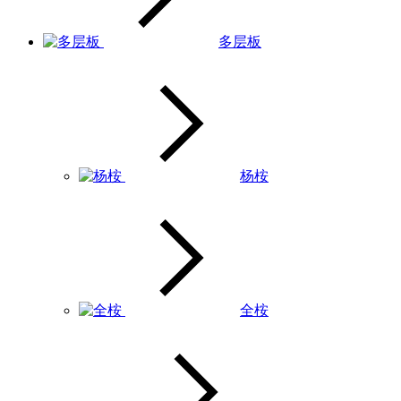
多层板
杨桉
全桉