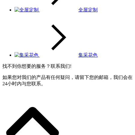
全屋定制
集采花色
找不到你想要的服务？联系我们!
如果您对我们的产品有任何疑问，请留下您的邮箱，我们会在
24小时内与您联系。