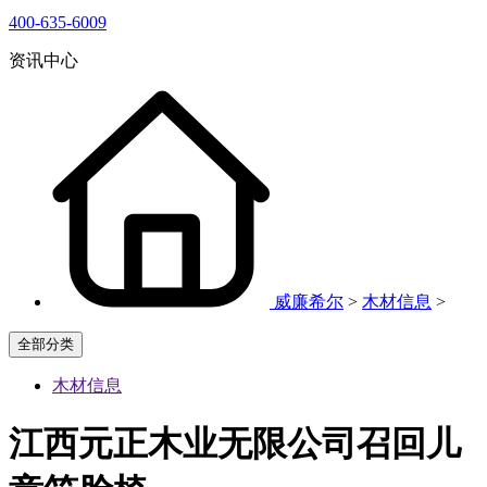
400-635-6009
资讯中心
威廉希尔
>
木材信息
>
全部分类
木材信息
江西元正木业无限公司召回儿