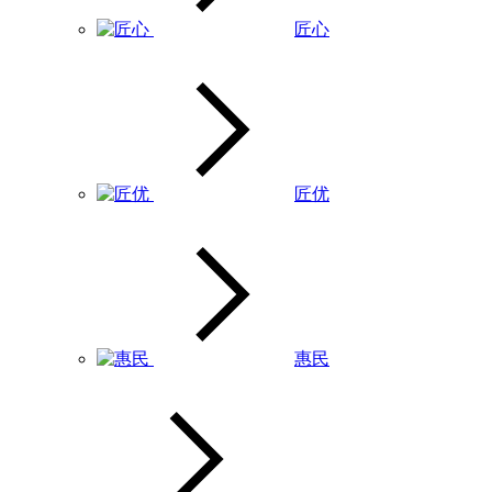
匠心
匠优
惠民