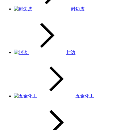
封边皮
封边
五金化工