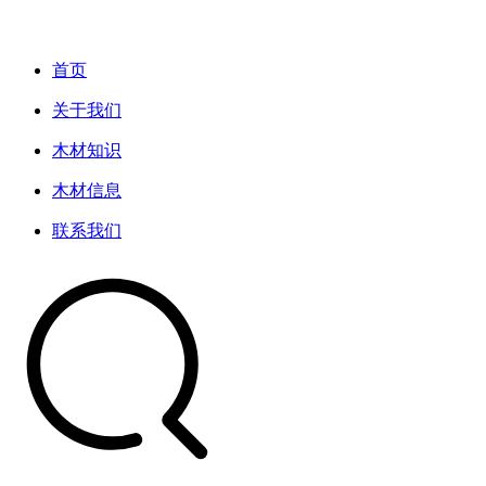
首页
关于我们
木材知识
木材信息
联系我们