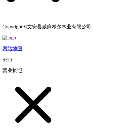
Copyright:©文安县威廉希尔木业有限公司
网站地图
SEO
营业执照