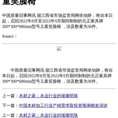
童笑脸椅
中国质量旧事网讯 据江西省市场监管局网坐动静，将自本日
起，召回2022年8月至2022年9月期间制制的元正家具牌
300*300*680mm型号儿童笑脸椅 ，涉及数量为36件。
Source：
中国质量旧事网讯 据江西省市场监管局网坐动静，将自
本日起，召回2022年8月至2022年9月期间制制的元正家具牌
300*300*680mm型号儿童笑脸椅 ，涉及数量为36件。
上一篇：
木材之家：木业行业的璀璨明珠
下一篇：
中国木材加工行业产销需求取投资预测阐发演讲
上一篇：
木材之家：木业行业的璀璨明珠