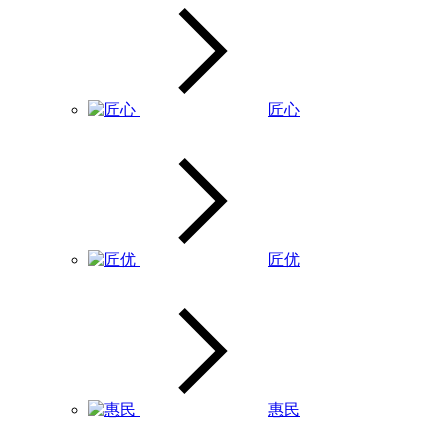
匠心
匠优
惠民