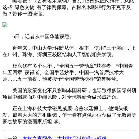
编者按：《古树名木条例》自3月15日起正式施行，从此
这些“绿色文物”有了律例保障。古树名木哪些行为不克不及
做？带你一图读懂。
6日，记者从中国华能获悉。
近年来，中山大学环绕“从体、根本、使用”三个层面，正
在广州、珠海、深圳三校区结构人工智能相关学院。
杨永修有多个头衔，“全国五一劳动章”获得者、“中国青
年五四章”获得者、全国手艺妙手、中国一汽首席技术大
师……五一前夜，他被授予“全国劳动榜样”荣誉称号。
美国的政策变化不只影响本国科研，也导致很多国际科研
项目中缀或面对中缀风险，对全球科研合做形成严沉。
正在上海科技大学碰见威廉·哈兹尔廷博士，他满头银
发、戴着大大的方框眼镜，乍一看有点像那位创做了无数超等
豪杰故事的漫画家斯坦·李。
上一篇：
木材之家网坐：木材财产链的焦点枢纽