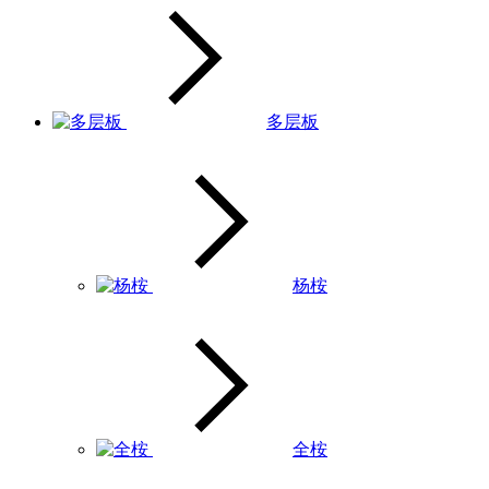
多层板
杨桉
全桉