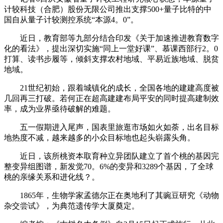
计较科技（合肥）股份无限公司推出支撑500+量子比特的中
国自从量子计较测控系统“本源4。0”。
近日，教育部等九部分结合印发《关于加速推进教育数字
化的看法》，提出深切实施“同上一堂好课”、慕课西部行2。0
打算、读书步履等，倾斜支撑农村地域、平易近族地域、脱贫
地域。
21世纪初始，跟着城镇化的成长，全国各地的建建高度被
几回再三打破。若何正在超高建建布局平安的同时提高建制效
率，成为业界亟待破解的难题。
五一假期进入尾声，国表里旅逛市场如火如荼，出名目标
地热度不减，越来越多的小众目标地也起头崭露头角。
近日，该所桃资本取育种立异团队建立了首个桃的基因完
整变异组图谱，新发觉70。6%的变异和3289个基因，了全球
桃的亲缘关系和进化线？。
1865年，生物学家孟德尔正在奥地利了其豌豆研究《动物
杂交尝试》，为典范遗传学大厦奠定。