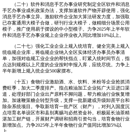
（二十）软件和消息手艺办事业研究制定全区软件和消息
手艺办事业成长政策办法，支撑加速软件产物开辟使用，强化
消息手艺办事立异。激励软件企业加大算法研发力度，加强取
已存案通用大模子合做，研刊行业大模子，做精细分场景公用
模子，推广使用易于摆设的中小型模子。力争2025年上半年软
件和消息手艺办事业规上企业停业收入同比增加10%以上。
（二十七）强化工业企业上规入统培育。健全完美上规入
统临规企业库，将临规企业纳入全区实体经济办事员办事清
单，加强对临规工业企业的帮扶指点，盯紧入统时间节点，指
点达到规模以上尺度的企业按时申报入库，应统尽统。力争上
半年新增上规入统企业500家摆布。
（十五）食物行业激励酒、水、饮料、米粉等企业抢抓消
费旺季，加大二季度排产。指点粮油加工企业拓广大豆进口渠
道，处理好部门企业出产原料不脚问题，帮力粮油行业恢复增
加。加速鞭策糖企转型升级，支撑一批新建或升级卸蔗平台和
除杂系统项目。争取新培育一批产区（财产），对列入国度沉
点培育名单设区市和县别离赐与必然资金补。积极延长油茶精
湛加工财产链，开展财产调研和招商引资勾当，培育食物行业
新增加点。力争2025年上半年食物行业产值同比增加5%以
上。