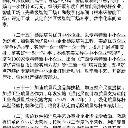
制制业深度融合成长，遴选20小我工智能取制制业融合项目，
赐与一次性补50万元。组织开展年度广西智能制制标杆企业、
智能工场（先辈级智能工场）和数字化车间（根本级智能工
场）评定工做，认定自治区级智能工场30家、数字化车间60
家。
（二十五）梯度培育优良中小企业。以专精特新中小企业
为沉点，加强实施优良中小企业梯度培育工程。实施优良企业
“清单化”办理，实施“一企一档”“一企一策”，按月开展监测安
排，落实好“一对一”办事，不竭夯实立异型中小企业“塔基”，
培育1000家专精特新中小企业。出台《广西专精特新中小企业
培优育强提质进阶实施方案》等“三新一强”培育政策，支撑沉
点范畴的专精特新中小企业打制新动能、攻坚新手艺、开辟新
产物、强化财产链配套能力。
（三十一）加速质量尺度品牌扶植。加速财产尺度提拔，
加强工业质量合作力，印发实施《强化尺度引领质量支持赋能
工业高质量成长实施方案（2025—2027年）》。强化质量标杆
典型经验打制和使用，培育和认定自治区质量标杆30项以上。
（二）实施软件和消息手艺办事业企业增收增效励。激励
有订单的企业扩大营收，按照企业二季度当季营收、利润等目