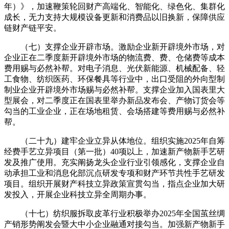
年）》，加速鞭策轮回财产高端化、智能化、绿色化、集群化
成长，无力支持大规模设备更新和消费品以旧换新，保障供应
链财产链平安。
（七）支撑企业开辟市场。激励企业新开辟境外市场，对
企业正在二季度新开辟境外市场的物流费、费、仓储费等成本
费用赐与必然补帮。对电子消息、光伏新能源、机械配备、轻
工食物、纺织医药、环保餐具等行业中，出口受阻的外向型制
制业企业开辟境外市场赐与必然补帮。支撑企业加入国表里大
型展会，对二季度正在国表里举办新品发布会、产物订货会等
勾当的工业企业，正在场地租赁、会场搭建等费用赐与必然补
帮。
（二十九）建牢企业立异从体地位。组织实施2025年自筹
经费手艺立异项目（第一批）40项以上，加速新产物新手艺研
发及推广使用。充实阐扬龙头企业行业引领感化，支撑企业自
动承担工业和消息化部沉点研发专项和财产环节共性手艺研发
项目。组织开展财产科技立异政策宣贯勾当，指点企业加大研
发投入，开展企业科技立异全周期办事。
（十七）纺织服拆取皮革行业积极举办2025年全国茧丝绸
产销形势阐发会暨大中小企业融通对接勾当。加强新产物新手