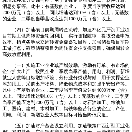
标增加环境分类赐与励，用于支撑企业添加用工、软件开辟、
消息办事等。此中：有基数的企业，二季度当季营收应达到
2000万元（含）以上、同比增速达到10%（含）以上；无基数
的企业，二季度当季营收应达到1000万元（含）以上。
（四）加速项目前期周转金流转。加速25亿元严沉工业项
目前期工做周转资金轮回利用，实行随报随审，提拔资金申报
效率。指点各地成立周转资金储蓄项目库，加强储蓄项目前期
工做打点，鞭策储蓄项目为周转资金拟支撑项目，确保周转金
高效放置利用。
（一）实施工业企业减产增效励。激励有订单、有市场的
企业扩大出产，按照企业二季度当季产值、用电、利润、新增
就业人数等目标增加环境，分行业分类赐与励，用于支撑企业
添加用工、采购出产物料、降低物流成本和加强平安出产等。
此中：有基数的企业，二季度当季产值应达到4000万元（含）
以上、同比增速达到10%（含）以上；无基数的企业，二季度
当季产值应达到2000万元（含）以上；对石油加工、粮油加
工、医药、建材、木材加工、钢铁等坚苦行业的企业，产值、
用电、利润、新增就业人数等目标可恰当降低尺度。
（五）加速财产基金设立利用。加速鞭策广西新型工业化
创业投资基金、广西铝财产高质量成长基金、玉柴倍减产业成