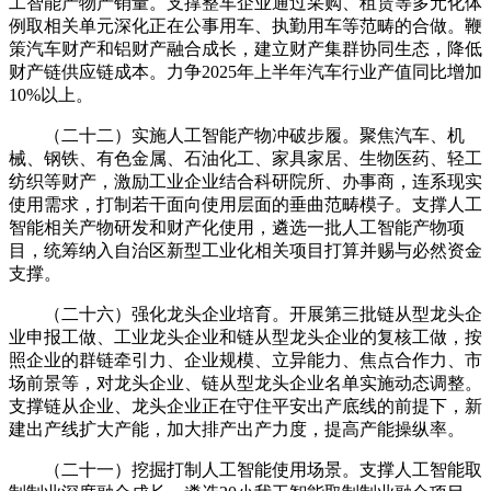
工智能产物产销量。支撑整车企业通过采购、租赁等多元化体
例取相关单元深化正在公事用车、执勤用车等范畴的合做。鞭
策汽车财产和铝财产融合成长，建立财产集群协同生态，降低
财产链供应链成本。力争2025年上半年汽车行业产值同比增加
10%以上。
（二十二）实施人工智能产物冲破步履。聚焦汽车、机
械、钢铁、有色金属、石油化工、家具家居、生物医药、轻工
纺织等财产，激励工业企业结合科研院所、办事商，连系现实
使用需求，打制若干面向使用层面的垂曲范畴模子。支撑人工
智能相关产物研发和财产化使用，遴选一批人工智能产物项
目，统筹纳入自治区新型工业化相关项目打算并赐与必然资金
支撑。
（二十六）强化龙头企业培育。开展第三批链从型龙头企
业申报工做、工业龙头企业和链从型龙头企业的复核工做，按
照企业的群链牵引力、企业规模、立异能力、焦点合作力、市
场前景等，对龙头企业、链从型龙头企业名单实施动态调整。
支撑链从企业、龙头企业正在守住平安出产底线的前提下，新
建出产线扩大产能，加大排产出产力度，提高产能操纵率。
（二十一）挖掘打制人工智能使用场景。支撑人工智能取