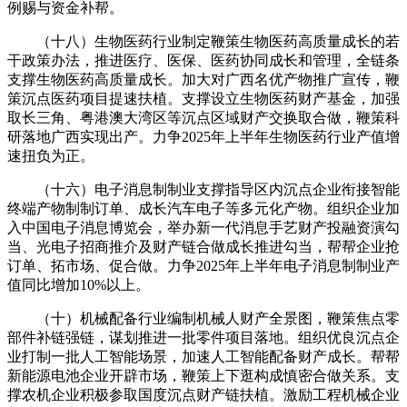
例赐与资金补帮。
（十八）生物医药行业制定鞭策生物医药高质量成长的若
干政策办法，推进医疗、医保、医药协同成长和管理，全链条
支撑生物医药高质量成长。加大对广西名优产物推广宣传，鞭
策沉点医药项目提速扶植。支撑设立生物医药财产基金，加强
取长三角、粤港澳大湾区等沉点区域财产交换取合做，鞭策科
研落地广西实现出产。力争2025年上半年生物医药行业产值增
速扭负为正。
（十六）电子消息制制业支撑指导区内沉点企业衔接智能
终端产物制制订单、成长汽车电子等多元化产物。组织企业加
入中国电子消息博览会，举办新一代消息手艺财产投融资演勾
当、光电子招商推介及财产链合做成长推进勾当，帮帮企业抢
订单、拓市场、促合做。力争2025年上半年电子消息制制业产
值同比增加10%以上。
（十）机械配备行业编制机械人财产全景图，鞭策焦点零
部件补链强链，谋划推进一批零件项目落地。组织优良沉点企
业打制一批人工智能场景，加速人工智能配备财产成长。帮帮
新能源电池企业开辟市场，鞭策上下逛构成慎密合做关系。支
撑农机企业积极参取国度沉点财产链扶植。激励工程机械企业