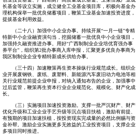
长基金等设立实施，成立健全工业基金项目库，积极向基金办
理机构保举一批优良储蓄项目，鞭策工业基金加速投资进度，
提拔基金利用效益。
（二十八）加强中小企业办事。持续开展“一月一链”专精
特新中小企业融资演勾当，挖掘储蓄一批优良中小企业项目，
加强持久融资推进办事。用好“广西制制业企业培优育强办事
券平台”，组织第2批办事商入库申报，汇聚更多优良办事商为
我区制制业企业专精特新成长供给办事。
（三十四）加速鞭策再生资本操纵行业规范成长。组织企
业开展废钢铁、废纸、废塑料、新能源汽车废旧动力电池等相
关行业规范前提企业申报，对纳入通知布告的企业，加强事中
过后监管，鞭策再生资本行业企业规范化、规模化、财产化成
长。
（三）实施项目加速投资激励。支撑一批严沉财产、财产
优化升级和工业企业手艺升级等沉点项目扶植，激励有前提、
有预期的项目加速扶植，按投资现实完成量的必然比例赐与资
金补帮。激励企业实施更多无效益的工业投资项目，支撑企业
多项目同时推进。