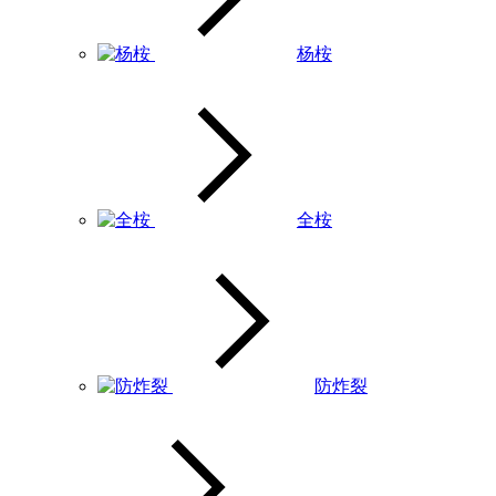
杨桉
全桉
防炸裂