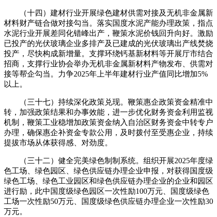
（十四）建材行业开展绿色建材供需对接及无机非金属新
材料财产链合做对接勾当。落实国度水泥产能办理政策，指点
水泥行业开展差同化错峰出产，鞭策水泥价钱回升向好。激励
已投产的光伏玻璃企业多排产及已建成的光伏玻璃出产线焚烧
投产，尽快构成新增量。支撑环绕钙基新材料等开展厅市结合
招商，支撑行业协会举办无机非金属新材料产物发布、供需对
接等帮企勾当。力争2025年上半年建材行业产值同比增加5%
以上。
（三十七）持续深化政策兑现。鞭策惠企政策资金精准中
转，加强政策结果和办事效能，进一步优化财务资金利用监视
机制，鞭策工业稳增加政策资金纳入自治区财务资金中转专户
办理，确保惠企补资金专款公用，及时拨付至受惠企业，持续
提拔市场从体获得感、对劲度。
（三十二）健全完美绿色制制系统。组织开展2025年度绿
色工场、绿色园区、绿色供应链办理企业申报，对获得国度级
绿色工场、绿色工业园区和绿色供应链办理企业的企业和园区
进行励，此中国度级绿色园区一次性励100万元、国度级绿色
工场一次性励50万元、国度级绿色供应链办理企业一次性励30
万元。