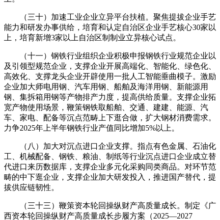
（三十）加速工业企业立异平台扶植。聚焦提拔企业手艺
能力和研发办事供给，培育和认定自治区企业手艺核心30家以
上，培育新增3家以上自治区制制业立异核心试点。
（十一）钢铁行业组织企业积极申报钢铁行业规范企业以
及引领型规范企业，支撑企业开展高端化、智能化、绿色化、
高效化、支撑龙头企业开辟使用一批人工智能垂曲模子。激励
企业加大师电用钢、汽车用钢、船舶及海洋用钢、新能源用
钢、集拆箱用钢等产物排产力度，提高供给质量。支撑企业拓
宽产物使用场景，鞭策钢铁取船舶、交通、建建、能源、汽
车、家电、配备等沉点范畴上下逛合做，扩大钢材消费需求。
力争2025年上半年钢铁行业产值同比增加5%以上。
（八）加大对沉点进口企业支撑。指点有色金属、石油化
工、机械配备、钢铁、粮油、制纸等行业沉点进口企业成立替
代进口来历数据库，支撑企业多元化采购同类商品。对环节范
畴的中下逛企业，支撑企业加大研发投入，推进国产替代，提
拔供应链韧性。
（三十三）鞭策资本轮回操纵财产高质量成长。制定《广
西资本轮回操纵财产高质量成长步履方案（2025—2027