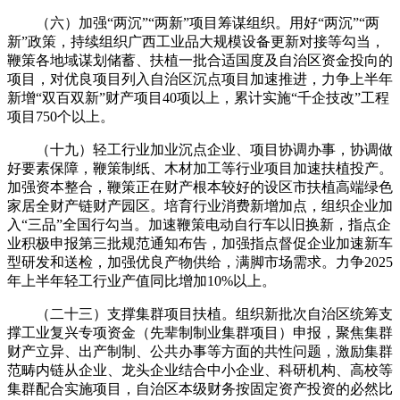
（六）加强“两沉”“两新”项目筹谋组织。用好“两沉”“两
新”政策，持续组织广西工业品大规模设备更新对接等勾当，
鞭策各地域谋划储蓄、扶植一批合适国度及自治区资金投向的
项目，对优良项目列入自治区沉点项目加速推进，力争上半年
新增“双百双新”财产项目40项以上，累计实施“千企技改”工程
项目750个以上。
（十九）轻工行业加业沉点企业、项目协调办事，协调做
好要素保障，鞭策制纸、木材加工等行业项目加速扶植投产。
加强资本整合，鞭策正在财产根本较好的设区市扶植高端绿色
家居全财产链财产园区。培育行业消费新增加点，组织企业加
入“三品”全国行勾当。加速鞭策电动自行车以旧换新，指点企
业积极申报第三批规范通知布告，加强指点督促企业加速新车
型研发和送检，加强优良产物供给，满脚市场需求。力争2025
年上半年轻工行业产值同比增加10%以上。
（二十三）支撑集群项目扶植。组织新批次自治区统筹支
撑工业复兴专项资金（先辈制制业集群项目）申报，聚焦集群
财产立异、出产制制、公共办事等方面的共性问题，激励集群
范畴内链从企业、龙头企业结合中小企业、科研机构、高校等
集群配合实施项目，自治区本级财务按固定资产投资的必然比