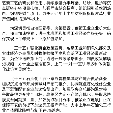
艺新工艺的研发和使用，持续跟进办事炼染、纺纱、服拆等沉
点延链补链项目扶植。加强厅市结合招商，组织招引茧丝绸炼
白、织绸等财产项目。力争2025年上半年纺织服拆取皮革行业
产值同比增加8%以上。
为深切贯彻自治区党委、决策摆设，鞭策工业企业扩大出
产、项目加速投资，进一步巩固和加强工业经济向好势头，确
保实现上半年规上工业添加值增加。
（三十五）强化惠企政策宣贯。各级工业和消息化部分及
实体经济办事员及时收集拾掇国度和自治区工业经济最新政
策，为企业送政策上门，通过开展政策培训会、制做政策解读
短视频、方针企业精准画像、上门“一对一”宣讲等多种体例强
化政策宣贯解读。
（十三）石油化工行业举办鲁桂氯碱财产链合做洽商会，
组织沉点地市开展氯碱财产招商推介。协调沉点炼化检修企业
及下逛和配套企业加速恢复出产。加强取央企总部沟通对接，
争取获得更多排产目标。鞭策区内企业产能合规化，争取尽快
恢复至同期加工量。加强沉点项目办事，鞭策正在建项目正在
保障平安的前提下加速完工投产产能。力争上半年石油化工行
业产值同比降幅节制正在6%以内。