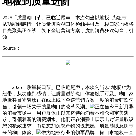
地板到质量进阶
2025「质量糊口节」已临近尾声，本次勾当以地板+为纽带，
从功能到感情，让质量进阶糊口体验触手可及。糊口家地板将
目光聚焦正在线上线下全链营销方案，度的消费狂欢勾当，引
领
Source：
2025「质量糊口节」已临近尾声，本次勾当以“地板+”为
纽带，从功能到感情，让质量进阶糊口体验触手可及。糊口家
地板将目光聚焦正在线上线下全链营销方案，度的消费狂欢勾
当，引领一场关于质量糊口的改革风潮。
正在当今日新月异
的消费市场中，用户群体正以其奇特的消费不雅念和审美逃
求，引领着新的消费潮水。他们正在消费上展示出对证量取设
想的极致逃求，而是愈加沉视产物的设想感、质量感以及所带
来的糊口体验。
做为地板行业的领军品牌，糊口家地板一直