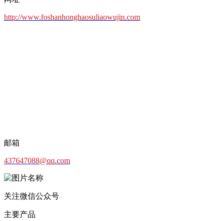
http://www.foshanhonghaosuliaowujin.com
邮箱
437647088@qq.com
关注微信公众号
主要产品