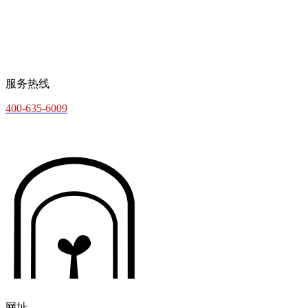
服务热线
400-635-6009
网址