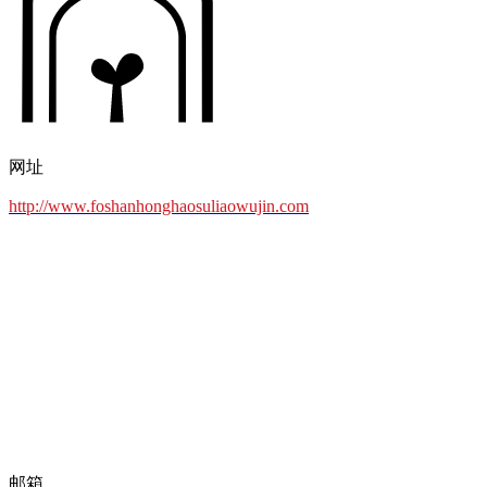
网址
http://www.foshanhonghaosuliaowujin.com
邮箱