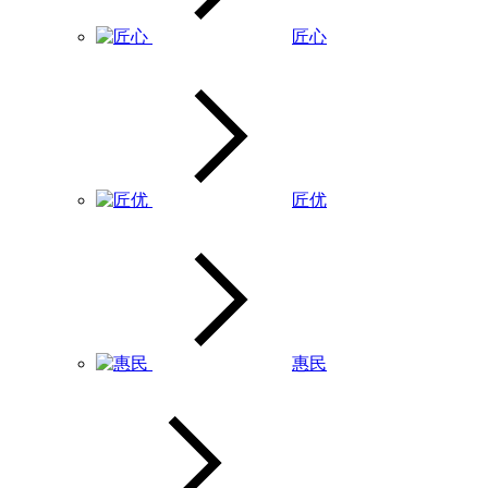
匠心
匠优
惠民