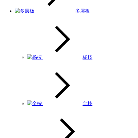
多层板
杨桉
全桉