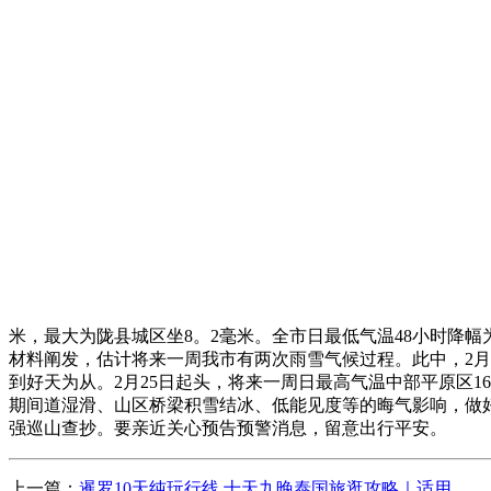
米，最大为陇县城区坐8。2毫米。全市日最低气温48小时降幅为-
材料阐发，估计将来一周我市有两次雨雪气候过程。此中，2月2
到好天为从。2月25日起头，将来一周日最高气温中部平原区1
期间道湿滑、山区桥梁积雪结冰、低能见度等的晦气影响，做
强巡山查抄。要亲近关心预告预警消息，留意出行平安。
上一篇：
暹罗10天纯玩行线 十天九晚泰国旅逛攻略｜适用