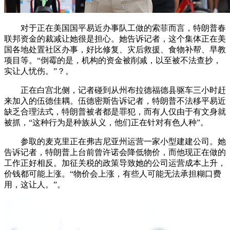
对于正在美国国平易近办事队工做的索菲而言，特朗普春
联邦资金的裁减让她很是担心。她告诉记者，这个集体正在美
国各地处置社区办事，好比修复、灾后救援、食物补帮、早教
项目等。“倒霉的是，机构的资金被削减，以至被不法查抄，
实让人忧伤。”？。
正在白宫北侧，记者碰到从州布拉德福德县驱车三小时赶
来加入的伍德佳耦。伍德密斯告诉记者，特朗普不法移平易近
缺乏合理法式，特朗普被者都是罪犯，而有人仅由于有文身就
被抓，“这种行为是种族从义，他们正在针对有色人种”。
参取的麦克里正在弗吉尼亚州运营一家小型建建公司。她
告诉记者，特朗普上台前曾许诺会降低物价，而他现正在做的
工作正好相反。加征关税的政策导致她的公司运营成本上升，
价钱都可能上涨。“物价会上涨，有些人可能无法承担糊口费
用，这让人。”。