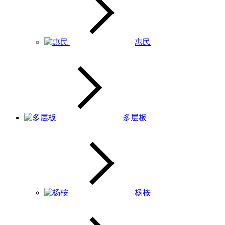
惠民
多层板
杨桉