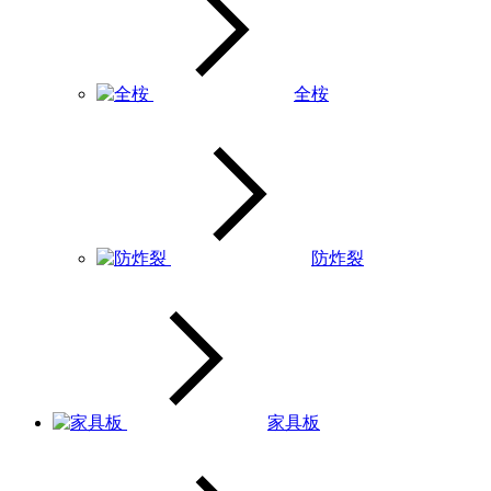
全桉
防炸裂
家具板