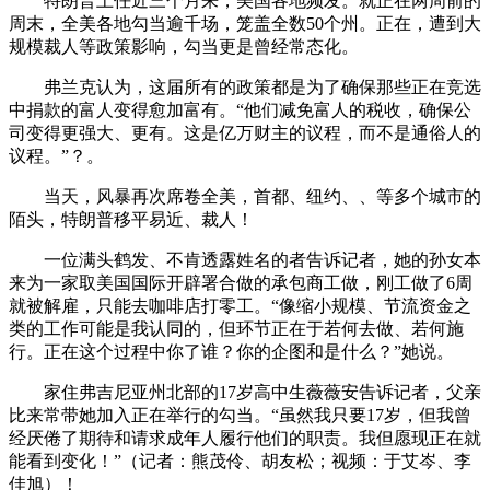
特朗普上任近三个月来，美国各地频发。就正在两周前的
周末，全美各地勾当逾千场，笼盖全数50个州。正在，遭到大
规模裁人等政策影响，勾当更是曾经常态化。
弗兰克认为，这届所有的政策都是为了确保那些正在竞选
中捐款的富人变得愈加富有。“他们减免富人的税收，确保公
司变得更强大、更有。这是亿万财主的议程，而不是通俗人的
议程。”？。
当天，风暴再次席卷全美，首都、纽约、、等多个城市的
陌头，特朗普移平易近、裁人！
一位满头鹤发、不肯透露姓名的者告诉记者，她的孙女本
来为一家取美国国际开辟署合做的承包商工做，刚工做了6周
就被解雇，只能去咖啡店打零工。“像缩小规模、节流资金之
类的工作可能是我认同的，但环节正在于若何去做、若何施
行。正在这个过程中你了谁？你的企图和是什么？”她说。
家住弗吉尼亚州北部的17岁高中生薇薇安告诉记者，父亲
比来常带她加入正在举行的勾当。“虽然我只要17岁，但我曾
经厌倦了期待和请求成年人履行他们的职责。我但愿现正在就
能看到变化！”（记者：熊茂伶、胡友松；视频：于艾岑、李
佳旭）！