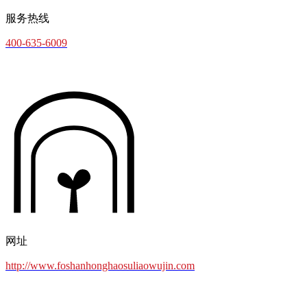
服务热线
400-635-6009
网址
http://www.foshanhonghaosuliaowujin.com