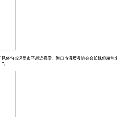
风俗勾当深受市平易近喜爱。海口市沉喷鼻协会会长魏但愿带来
”。