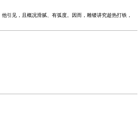
。他引见，且概况滑腻、有弧度。因而，雕镂讲究趁热打铁，