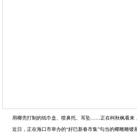
用椰壳打制的纸巾盒、喷鼻托、耳坠……正在柯秋枫看来，非
近日，正在海口市举办的“好巳新春市集”勾当的椰雕雕镂展