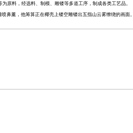
为原料，经选料、制模、雕镂等多道工序，制成各类工艺品。
喷鼻薰，他筹算正在椰壳上镂空雕镂出五指山云雾缭绕的画面