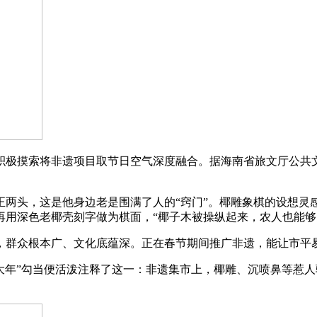
摸索将非遗项目取节日空气深度融合。据海南省旅文厅公共文化
头，这是他身边老是围满了人的“窍门”。椰雕象棋的设想灵
再用深色老椰壳刻字做为棋面，“椰子木被操纵起来，农人也能够
群众根本广、文化底蕴深。正在春节期间推广非遗，能让市平易
大年”勾当便活泼注释了这一：非遗集市上，椰雕、沉喷鼻等惹