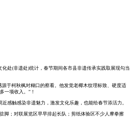
处(非遗处)统计，春节期间各市县非遗传承实践取展现勾当
感源于柯秋枫对糊口的察看。他发觉老椰木纹理标致、硬度适
多一项收入。”！
近感触感染非遗魅力，激发文化乐趣，也能给春节添活力。
人驻脚；对联展览区早早排起长队；剪纸体验区不少人摩拳擦